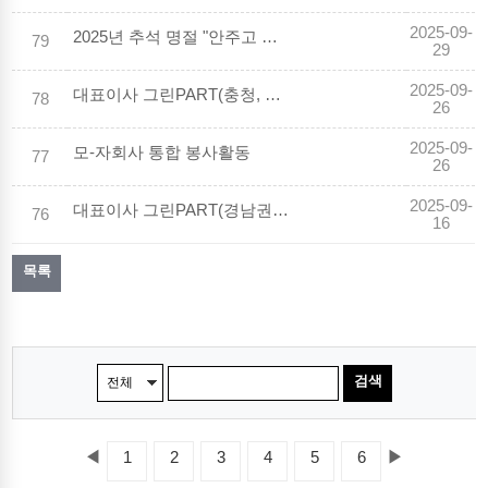
2025-09-
2025년 추석 명절 "안주고 안받기" 캠페인
79
29
2025-09-
대표이사 그린PART(충청, 전북) 현장경영
78
26
2025-09-
모-자회사 통합 봉사활동
77
26
2025-09-
대표이사 그린PART(경남권) 현장경영
76
16
목록
검색
◀
▶
1
2
3
4
5
6